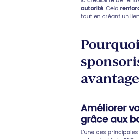
la crédibilité de l’en
autorité
. Cela
renfor
tout en créant un lie
Pourquoi 
sponsoris
avantage
Améliorer vo
grâce aux b
L’une des principales