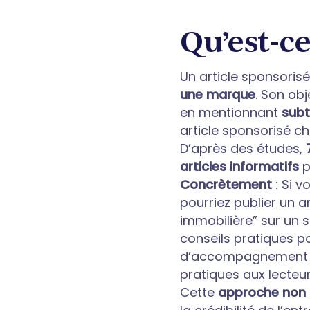
Qu’est-ce
Un article sponsoris
une marque
. Son obj
en mentionnant
subt
article sponsorisé c
D’après des études,
articles informatifs
p
Concrètement
: Si v
pourriez publier un a
immobilière” sur un si
conseils pratiques p
d’accompagnement ju
pratiques aux lecteu
Cette
approche non 