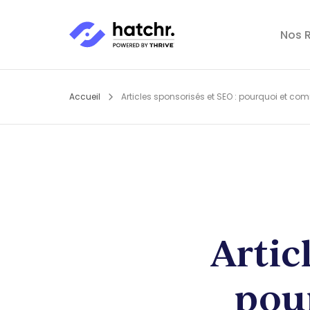
Nos R
Accueil
Articles sponsorisés et SEO : pourquoi et comm
Artic
pou