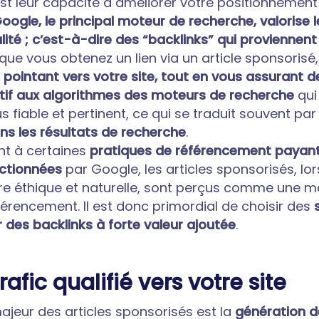
est leur capacité à améliorer votre positionnement
oogle, le principal moteur de recherche, valorise l
lité ; c’est-à-dire des “backlinks” qui proviennent
sque vous obtenez un lien via un article sponsoris
pointant vers votre site, tout en vous assurant de
itif aux algorithmes des moteurs de recherche
qui
 fiable et pertinent, ce qui se traduit souvent pa
s les résultats de recherche
.
nt à certaines
pratiques de référencement payant 
nctionnées
par Google, les articles sponsorisés, lor
re éthique et naturelle, sont perçus comme une m
férencement. Il est donc primordial de choisir des
ir des backlinks à forte valeur ajoutée
.
afic qualifié vers votre site
jeur des articles sponsorisés est la
génération de