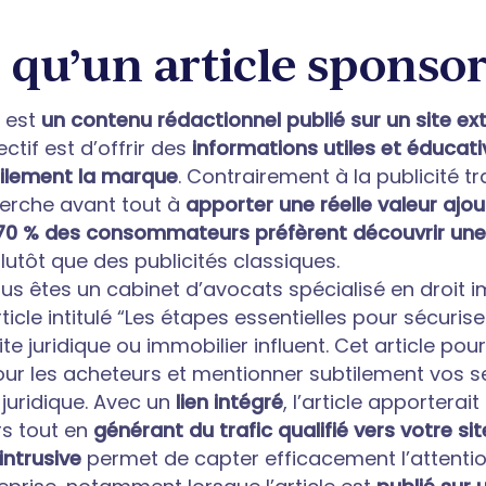
 qu’un article sponsor
é est
un contenu rédactionnel publié sur un site ex
ectif est d’offrir des
informations utiles et éducati
ilement la marque
. Contrairement à la publicité tr
herche avant tout à
apporter une réelle valeur ajou
70 % des consommateurs préfèrent découvrir une
lutôt que des publicités classiques.
ous êtes un cabinet d’avocats spécialisé en droit i
rticle intitulé “Les étapes essentielles pour sécuris
te juridique ou immobilier influent. Cet article pour
our les acheteurs et mentionner subtilement vos s
ridique. Avec un
lien intégré
, l’article apporterai
rs tout en
générant du trafic qualifié vers votre sit
intrusive
permet de capter efficacement l’attentio