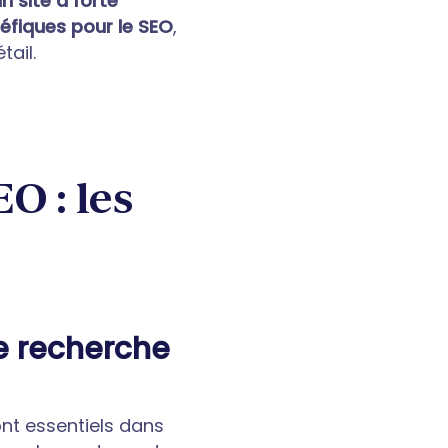
un site à forte
éfiques pour le SEO
,
tail.
O : les
de recherche
ont essentiels dans