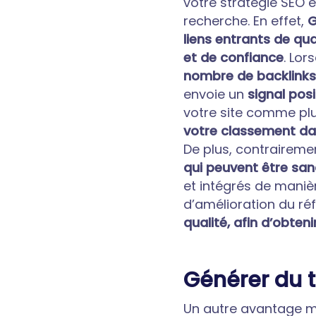
votre stratégie SEO 
recherche. En effet,
G
liens entrants de qua
et de confiance
. Lor
nombre de backlinks 
envoie un
signal pos
votre site comme plus
votre classement dan
De plus, contraireme
qui peuvent être sa
et intégrés de maniè
d’amélioration du ré
qualité, afin d’obten
Générer du tr
Un autre avantage ma