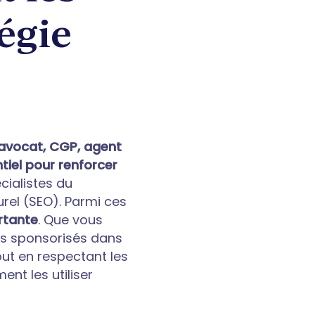
tégie
’avocat, CGP, agent
tiel pour renforcer
écialistes du
rel (SEO). Parmi ces
rtante
. Que vous
les sponsorisés dans
tout en respectant les
nt les utiliser