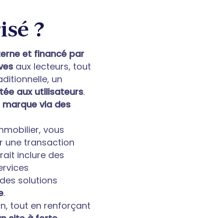
isé ?
terne et financé par
ves
aux lecteurs, tout
aditionnelle, un
tée aux utilisateurs
.
 marque via des
mmobilier, vous
er une transaction
rait inclure des
ervices
t des solutions
e
.
n, tout en renforçant