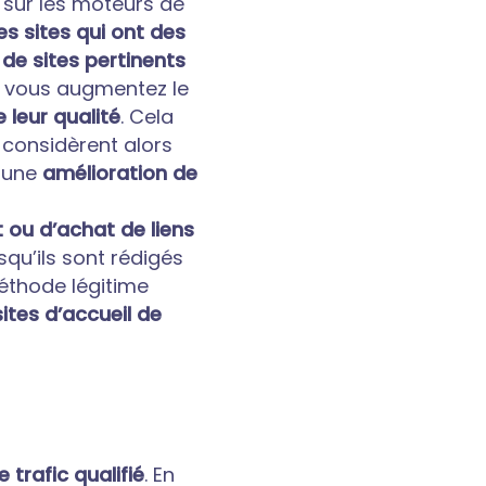
 sur les moteurs de
es sites qui ont des
 de sites pertinents
é, vous augmentez le
 leur qualité
. Cela
 considèrent alors
r une
amélioration de
ou d’achat de liens
squ’ils sont rédigés
éthode légitime
sites d’accueil de
 trafic qualifié
. En