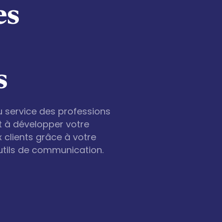
es
s
u service des professions
t à développer votre
ux clients grâce à votre
utils de communication.