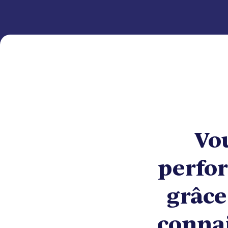
Vou
perfor
grâce
connai