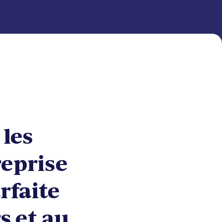
 les
reprise
rfaite
s et au