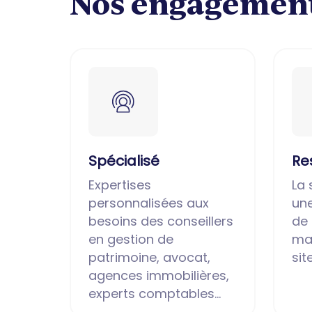
Nos engagemen
Spécialisé
Re
Expertises
La 
personnalisées aux
un
besoins des conseillers
de
en gestion de
mar
patrimoine, avocat,
si
agences immobilières,
experts comptables...