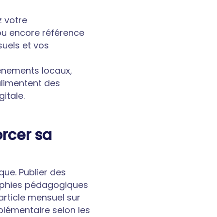
z votre
ou encore référence
suels et vos
vénements locaux,
alimentent des
itale.
orcer sa
que. Publier des
graphies pédagogiques
article mensuel sur
plémentaire selon les