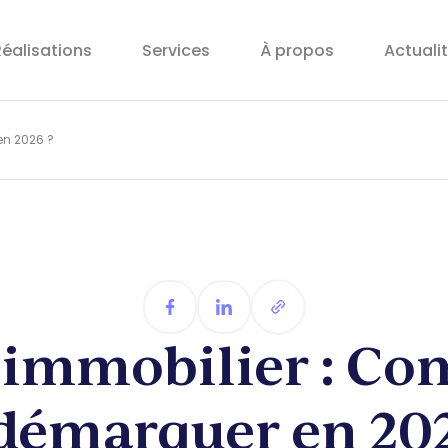
éalisations
Services
À propos
Actuali
en 2026 ?
 immobilier : C
 démarquer en 202