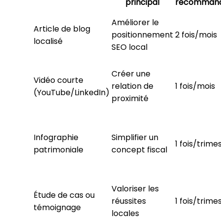
principal
recomman
Améliorer le
Article de blog
positionnement
2 fois/mois
localisé
SEO local
Créer une
Vidéo courte
relation de
1 fois/mois
(YouTube/LinkedIn)
proximité
Infographie
Simplifier un
1 fois/trime
patrimoniale
concept fiscal
Valoriser les
Étude de cas ou
réussites
1 fois/trime
témoignage
locales