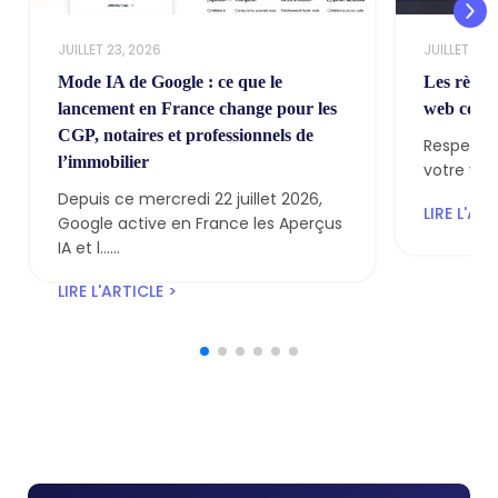
JUILLET 23, 2026
JUILLET 9, 
Mode IA de Google : ce que le
Les règle
lancement en France change pour les
web conf
CGP, notaires et professionnels de
Respectez
l’immobilier
votre visibi
Depuis ce mercredi 22 juillet 2026,
LIRE L'ART
Google active en France les Aperçus
IA et l…...
LIRE L'ARTICLE >